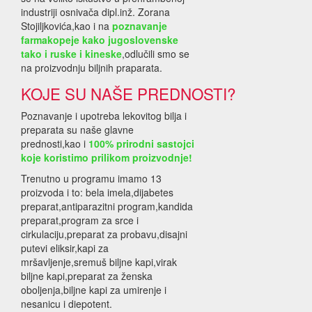
industriji osnivača dipl.inž. Zorana
Stojiljkovića,kao i na
poznavanje
farmakopeje kako jugoslovenske
tako i ruske i kineske
,odlučili smo se
na proizvodnju biljnih praparata.
KOJE SU NAŠE PREDNOSTI?
Poznavanje i upotreba lekovitog bilja i
preparata su naše glavne
prednosti,kao i
100% prirodni sastojci
koje koristimo prilikom proizvodnje!
Trenutno u programu imamo 13
proizvoda i to: bela imela,dijabetes
preparat,antiparazitni program,kandida
preparat,program za srce i
cirkulaciju,preparat za probavu,disajni
putevi eliksir,kapi za
mršavljenje,sremuš biljne kapi,virak
biljne kapi,preparat za ženska
oboljenja,biljne kapi za umirenje i
nesanicu i diepotent.