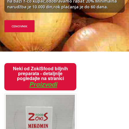
na bazi f-co kupac,odobravamo rabat 20%.Minimalna
narudžba je 10.000 din,rok plaćanja je do 60 dana.
CENOVNIK
Neki od ZokiSfood biljnih
preparata - detaljnije
pogledajte na stranici
Proizvodi