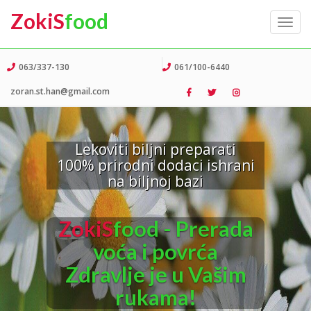
ZokiS
food
Toggl
navig
063/337-130
061/100-6440
zoran.st.han@gmail.com
Lekoviti biljni preparati
100% prirodni dodaci ishrani
na biljnoj bazi
ZokiS
food - Prerada
voća i povrća
Zdravlje je u Vašim
rukama!