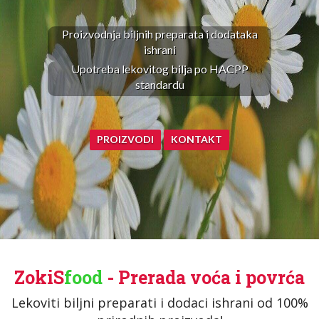
Proizvodnja biljnih preparata i dodataka
ishrani
Upotreba lekovitog bilja po HACPP
standardu
PROIZVODI
KONTAKT
ZokiS
food
- Prerada voća i povrća
Lekoviti biljni preparati i dodaci ishrani od 100%