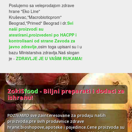
Poslujemo sa veleprodajom zdrave
hrane "Eko Line"
Kruševac,"Macrobioticprom"
Beograd,"Primed" Beograd i dr.
Svi
naši proizvodi su
atestirani,proizvedeni po HACPP i
kontrolisani od strane Zavoda za
javno zdravlje
,osim toga upisani su i u
bazu Ministarstva zdravlja.Naš slogan
je -
ZDRAVLJE JE U VAŠIM RUKAMA!
ZokiS
food
- Biljni preparati i dodaci za
ishranu!
POZIVAMO sve zainteresovane za prodaju naših
proizvoda,pre svih prodavnice zdrave
hrane,bioshopove,apoteke i pojedince.Cene proizvoda su