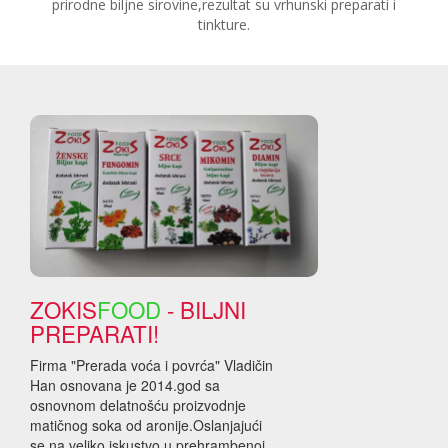
prirodne biljne sirovine,rezultat su vrhunski preparati i
tinkture.
ZOKIS
FOOD
- BILJNI
PREPARATI!
Firma "Prerada voća i povrća" Vladičin
Han osnovana je 2014.god sa
osnovnom delatnošću proizvodnje
matičnog soka od aronije.Oslanjajući
se na veliko iskustvo u prehrambenoj