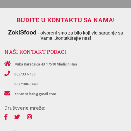
BUDITE U KONTAKTU SA NAMA!
ZokiSfood
- otvoreni smo za bilo koji vid saradnje sa
Vama...kontaktirajte nas!
NAŠI KONTAKT PODACI:
Vuka Karadžića 43 17510 Vladičin Han
063/337-130
zoran.st.han@gmail.com
Društvene mreže: